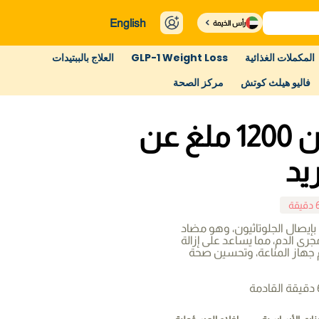
English
رأس الخيمة
المكملات الغذائية
GLP-1 Weight Loss
العلاج بالببتيدات
فاليو هيلث كوتش
مركز الصحة
الجلوتاثيون 1200 ملغ عن
يد
بإيصال الجلوتاثيون، وهو مضاد
رى الدم، مما يساعد على إزالة
جهاز المناعة، وتحسين صحة