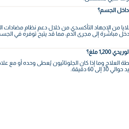
 داخل الجسم؟
خلايا من الإجهاد التأكسدي من خلال دعم نظام مضادات 
دخل مباشرة إلى مجرى الدم، مما قد يتيح توفره في الج
1,20 ملغ؟
لعلاج وما إذا كان الجلوتاثيون يُعطى وحده أو مع علاج
ى 60 دقيقة.
1 ملغ؟
 الصحية، وحالتك الحالية، ومشكلات البشرة، وتوصية ال
 بينما قد يتبع آخرون برنامجاً علاجياً محدداً تحت إشر
آمناً للأشخاص المناسبين عندما يتم وصفه وإعطاؤه بو