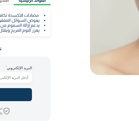
الفوائد الرئيسية
المكو
مضادات الأكسدة تكافح
يعوض السوائل المفقودة
يدعم إزالة السموم من ال
يعزز النوم المريح ويقلل 
ن
*
البريد الإلكتروني
خص
بال