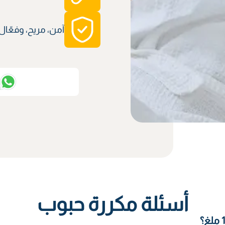
آمن، مريح، وفعّال
ت
أسئلة مكررة حبوب