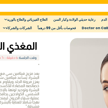
الدم
رعاية حديثي الولادة وكبار السن
العلاج الفيزيائي والعلاج بالوريد
Doctor on Call
فحوصات بأقل من 99 درهماً
الشركات والشركاء
المغذي ال
وقت الجلسة
:
٥ دقيقة - ٦٠ دقيقة
"
يعد مزيج فيتامين سي مع 
البشرة. يساعد فيتامين سي
يعزز مرونة الجلد ويقاوم
خصائصه المضادة للأكسدة.
البشرة وتوحيد لونها، بالإ
الشمس. الكولاجين يحافظ
عملية شفاء الجروح، ليمنحك 
نهجاً شاملاً للعناية بالبش
مشرقة."