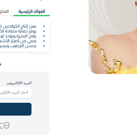
الفوائد الرئيسية
المكو
يعزز إنتاج الكولاجين لب
يوفر حماية مضادة للأك
يفتح البشرة ويوحد لون
يحمي من أضرار الأشعة 
يحسن الترطيب ويسرع 
ن
*
البريد الإلكتروني
خص
بال