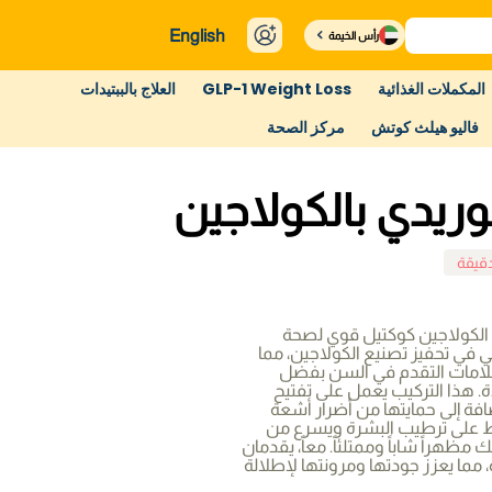
English
رأس الخيمة
المكملات الغذائية
GLP-1 Weight Loss
العلاج بالببتيدات
فاليو هيلث كوتش
مركز الصحة
وريدي بالكولاجين
الكولاجين كوكتيل قوي لصحة
 في تحفيز تصنيع الكولاجين، مما
 علامات التقدم في السن بفضل
 هذا التركيب يعمل على تفتيح
ضافة إلى حمايتها من أضرار أشعة
 على ترطيب البشرة ويسرع من
مظهراً شاباً وممتلئاً. معاً، يقدمان
رة، مما يعزز جودتها ومرونتها لإطلالة