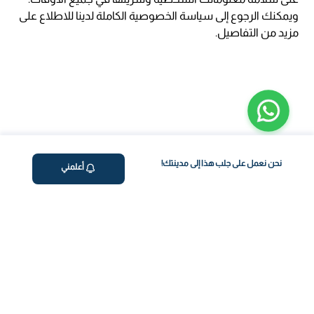
ويمكنك الرجوع إلى سياسة الخصوصية الكاملة لدينا للاطلاع على
مزيد من التفاصيل.
نحن نعمل على جلب هذا إلى مدينتك!
أعلمني
ڤاليو
من نحن
اختبار معملي في المنزل
المساعدة والدعم
العلاج بالتنقيط الوريدي
سياسة الخصوصية
برنامج فقدان الوزن
support@feelvaleo.com
رعاية حديثي الولادة
Call +97148369592