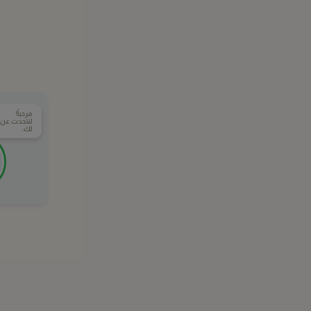
مرحباً!
لنتحدث عن ال
لك.