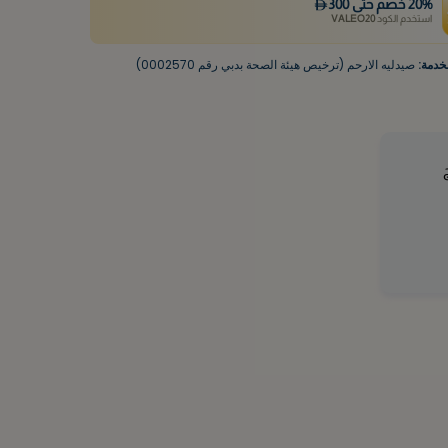
%
20
خصم
حتى
300
استخدم الكود
VALEO20
خدمة:
صيدليه الارحم (ترخيص هيئة الصحة بدبي رقم 0002570)