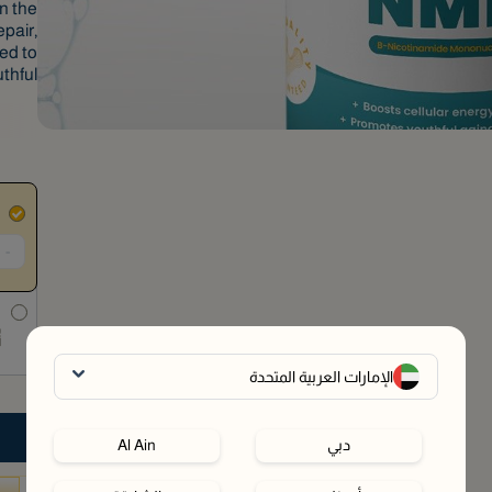
n the
pair,
ed to
thful.
-
ش
أ
الإمارات العربية المتحدة
دبي
Al Ain