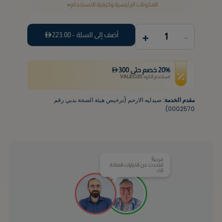
المكونات الرئيسية وكيفية الاستخدام
+
-
أضف إلى السلة -
223.00
1
%
20
خصم
حتى
300
استخدم الكود
VALEO20
مقدم الخدمة:
صيدليه الارحم (ترخيص هيئة الصحة بدبي رقم
0002570)
مرحباً!
لنتحدث عن الخيارات المتاحة
لك.