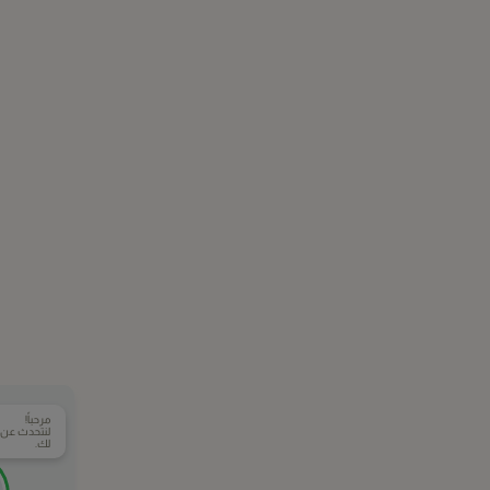
مرحباً!
لنتحدث عن ال
لك.