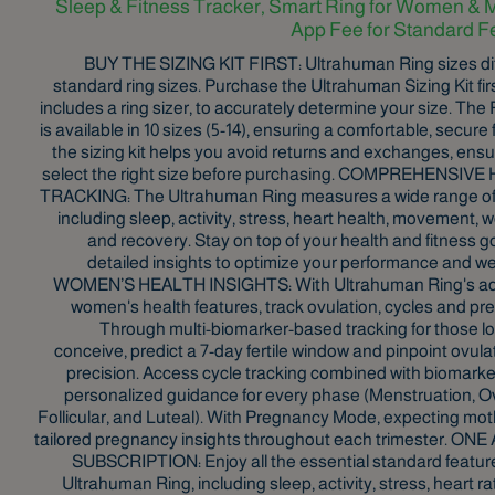
Sleep & Fitness Tracker, Smart Ring for Women & 
App Fee for Standard F
BUY THE SIZING KIT FIRST: Ultrahuman Ring sizes dif
standard ring sizes. Purchase the Ultrahuman Sizing Kit fir
includes a ring sizer, to accurately determine your size. The
is available in 10 sizes (5-14), ensuring a comfortable, secure f
the sizing kit helps you avoid returns and exchanges, ens
select the right size before purchasing. COMPREHENSIV
TRACKING: The Ultrahuman Ring measures a wide range of
including sleep, activity, stress, heart health, movement, 
and recovery. Stay on top of your health and fitness g
detailed insights to optimize your performance and we
WOMEN’S HEALTH INSIGHTS: With Ultrahuman Ring's a
women's health features, track ovulation, cycles and pr
Through multi-biomarker-based tracking for those lo
conceive, predict a 7-day fertile window and pinpoint ovula
precision. Access cycle tracking combined with biomark
personalized guidance for every phase (Menstruation, Ov
Follicular, and Luteal). With Pregnancy Mode, expecting mot
tailored pregnancy insights throughout each trimester. ONE
SUBSCRIPTION: Enjoy all the essential standard feature
Ultrahuman Ring, including sleep, activity, stress, heart ra