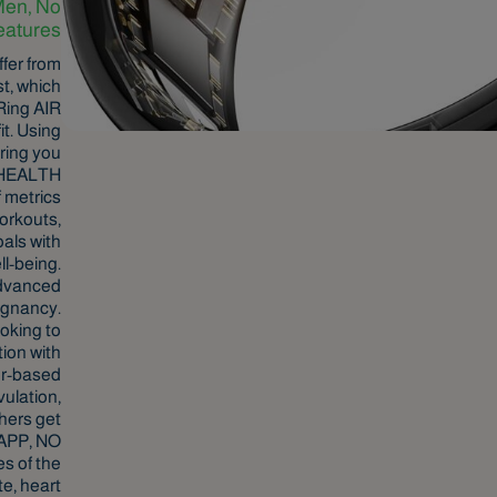
Men, No
eatures
fer from
st, which
 Ring AIR
it. Using
uring you
E HEALTH
 metrics
workouts,
oals with
ll-being.
dvanced
egnancy.
oking to
tion with
er-based
ulation,
hers get
 APP, NO
s of the
te, heart