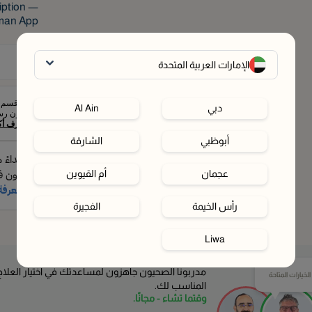
ription —
man App.
-
1
الإمارات العربية المتحدة
أو قسم 
دبي
Al Ain
بدون رسو
اعرف أك
أبوظبي
الشارقة
عجمان
أم القيوين
رأس الخيمة
الفجيرة
Liwa
مدربونا الصحيون جاهزون لمساعدتك في اختيار العلاج
خيارات المتاحة
المناسب لك.
وقتما تشاء - مجانًا.