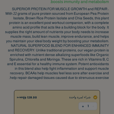
boosts immunity and metabolism.
SUPERIOR PROTEIN FOR MUSCLE GROWTH and REPAIR :
With 22 grams of pure protein sourced from European Pea Protein
Isolate, Brown Rice Protein Isolate and Chia Seeds, this plant
protein is an excellent post workout companion, with a complete
amino acid profile that acts like a building block for the body. It
supplies the right amount of nutrients your body needs to increase
muscle mass, build lean muscle, improve endurance, and helps
you maintain your ideal body weight by boosting your metabolism.
NATURAL SUPERFOOD BLEND FOR ENHANCED IMMUNITY
and RECOVERY: Unlike traditional proteins, our vegan protein is
enriched with nutrient dense alkalizing superfoods like Organic
Spirulina, Chlorella and Moringa. These are rich in Vitamins B, C
and E essential for a healthy immune system. Potent antioxidants
in this blend also help fight inflammation and support muscle
recovery. BCAAs help muscles feel less sore after exercise and
help repair damaged tissues caused due to strenuous exercise.
شراء لمرة واحدة
128.00
148
1
+
-
إشترك و وفر
إضافي
20
% OFF