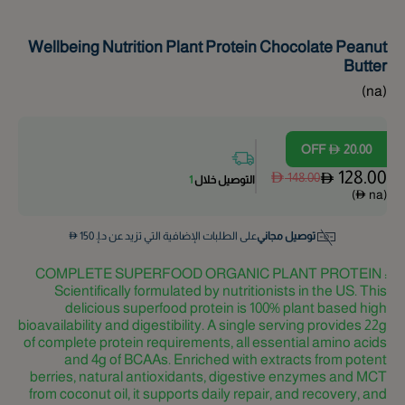
Wellbeing Nutrition Plant Protein Chocolate Peanut
Butter
)
na
(
OFF
20.00
128.00
148.00
التوصيل خلال
1
)
na
(
توصيل مجاني
على الطلبات الإضافية التي تزيد عن د.إ.
150
COMPLETE SUPERFOOD ORGANIC PLANT PROTEIN :
Scientifically formulated by nutritionists in the US. This
delicious superfood protein is 100% plant based high
bioavailability and digestibility. A single serving provides 22g
of complete protein requirements, all essential amino acids
and 4g of BCAAs. Enriched with extracts from potent
berries, natural antioxidants, digestive enzymes and MCT
from coconut oil, it supports daily repair, and recovery, and