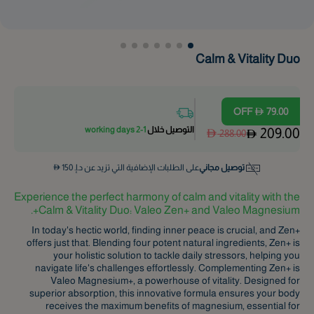
Calm & Vitality Duo
OFF
79.00
التوصيل خلال
1-2 working days
209.00
288.00
توصيل مجاني
على الطلبات الإضافية التي تزيد عن د.إ.
150
Experience the perfect harmony of calm and vitality with the
Calm & Vitality Duo: Valeo Zen+ and Valeo Magnesium+.
In today's hectic world, finding inner peace is crucial, and Zen+
offers just that. Blending four potent natural ingredients, Zen+ is
your holistic solution to tackle daily stressors, helping you
navigate life's challenges effortlessly. Complementing Zen+ is
Valeo Magnesium+, a powerhouse of vitality. Designed for
superior absorption, this innovative formula ensures your body
receives the maximum benefits of magnesium, essential for