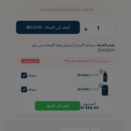
المكونات الرئيسية وكيفية الاستخدام
+
-
أضف إلى السلة -
529.00
1
مقدم الخدمة:
صيدليه الارحم (ترخيص هيئة الصحة بدبي رقم
0002570)
عروض خاصة لك:
احصل على خصم 5%.
انقر للتطبيق.
مضاف
558
279
مضاف
558
279
المجموع
أضف إلى السلة
558.00