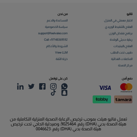
ڤاليو
من نحن
اختبار معملي في المنزل
المساعدة والدعم
العلاج بالتنقيط الوريدي
سياسة الخصوصية
برنامج فقدان الوزن
support@feelvaleo.com
رعاية حديثي الولادة
Call +97148369592
العلاج بالببتيدات
الشروط والأحكام
طبيب تحت الطلب
View LLM
المكملات الغذائية
خزنة الثقة
مركز الصحة
دفع آمن
كن على تواصل
تعمل فاليو هيلث بموجب ترخيص الرعاية الصحية المنزلية التكاملية من
هيئة الصحة بدبي (DHA) رقم: 9025464، وصيدلية الحاجي تحت ترخيص
هيئة الصحة بدبي (DHA) رقم: 0046623