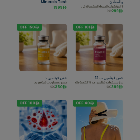
والمعادن
Minerals Test
9 المؤشرات الحيوية المشمولة في
1999
299
399
OFF
150
OFF
101
حقن فيتامين ب 12
حقن فيتامين د
عزز مستويات فيتامين ب 12 الخاصة بك
حسن مستويات فيتامين د
350
399
500
500
OFF
100
OFF
40