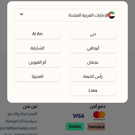
الإمارات العربية المتحدة
دبي
Al Ain
أبوظبي
الشارقة
عجمان
أم القيوين
رأس الخيمة
الفجيرة
Liwa
دفع آمن
من نحن
المساعدة والدعم
سياسة الخصوصية
port@feelvaleo.com