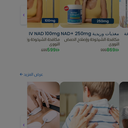
عة
مغذيات وريدية NAD+ 250mg
IV NAD 100mg
م
مكافحة الشيخوخة وإصلاح الحمض
مكافحة الشيخوخة وإصلاح الحمض
ق
النووي
النووي
ب
599
869
699
999
عرض المزيد