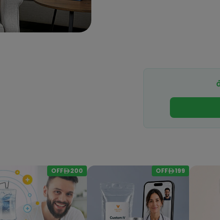
OFF
200
OFF
199