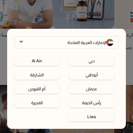
رة
Create Your Own IV Drip
مغذيات وريدية معززة المنا
يقوي ويحمي جسدك
0
199
الإمارات العربية المتحدة
699
899
ز مستويات
دبي
Al Ain
أبوظبي
الشارقة
عجمان
أم القيوين
رأس الخيمة
الفجيرة
Liwa