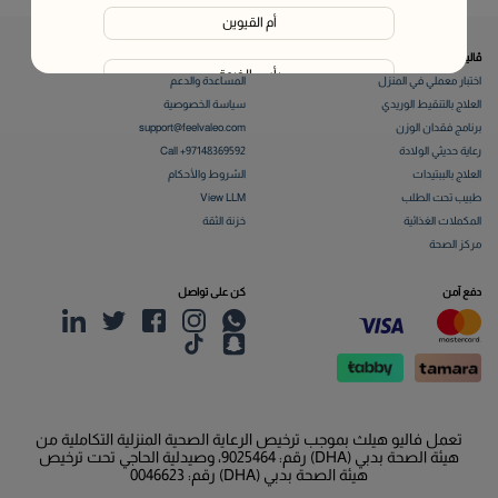
أم القيوين
ڤاليو
من نحن
رأس الخيمة
اختبار معملي في المنزل
المساعدة والدعم
العلاج بالتنقيط الوريدي
سياسة الخصوصية
الفجيرة
برنامج فقدان الوزن
support@feelvaleo.com
رعاية حديثي الولادة
Call +97148369592
العلاج بالببتيدات
الشروط والأحكام
Liwa
طبيب تحت الطلب
View LLM
المكملات الغذائية
خزنة الثقة
مركز الصحة
دفع آمن
كن على تواصل
تعمل فاليو هيلث بموجب ترخيص الرعاية الصحية المنزلية التكاملية من
هيئة الصحة بدبي (DHA) رقم: 9025464، وصيدلية الحاجي تحت ترخيص
هيئة الصحة بدبي (DHA) رقم: 0046623