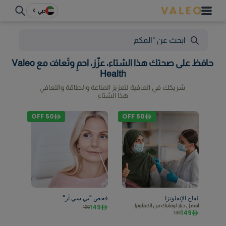
دبي
حافظ على صحتك هذا الشتاء، عزّز، احمِ وتَعافَ مع Valeo
Health
شريكك في العافية لتعزيز المناعة والطاقة والتعافي
هذا الشتاء
OFF
50
OFF
50
لقاح الإنفلونزا
فحص "بي سي آر"
افضل خيار لوقايتك من الانفلونزا
149
199
149
199