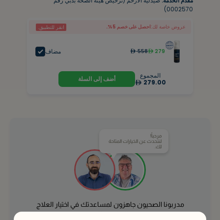
مقدم الخدمة:
صيدليه الارحم (ترخيص هيئة الصحة بدبي رقم
0002570)
عروض خاصة لك:
احصل على خصم 5%.
انقر للتطبيق.
مضاف
558
279
المجموع
أضف إلى السلة
279.00
مرحباً!
لنتحدث عن الخيارات المتاحة
لك.
مدربونا الصحيون جاهزون لمساعدتك في اختيار العلاج
المناسب لك.