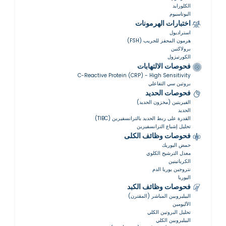
الكلورايد
البوتاسيوم
اختبارات الهرمونات
استراديول
هرمون المحفز للجريب (FSH)
برولاكتين
الكورتيزول
فحوصات الالتهابات
C-Reactive Protein (CRP) - High Sensitivity
بروتين سي التفاعلي
فحوصات الحديد
الفيريتين (مخزون الحديد)
الحديد
القدرة على ربط الحديد بالترانسفيرين (TIBC)
تحليل إشباع الترانسفيرين
فحوصات وظائف الكلى
حمض اليوريك
معدل الترشيح الكلوي
الكرياتينين
نتروجين يوريا الدم
اليوريا
فحوصات وظائف الكبد
البيليروبين المباشر (المقترن)
الألبومين
تحليل البروتين الكلي
البيليروبين الكلي