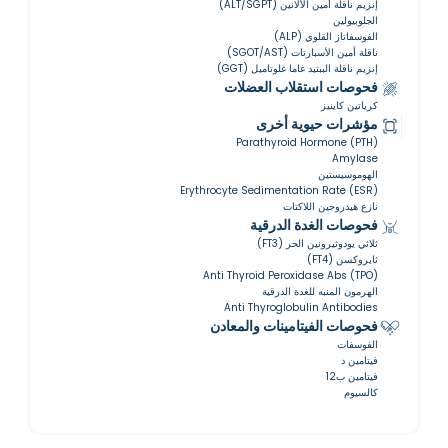
إنزيم ناقلة أمين الألانين (ALT/SGPT)
الجلوبيولين
الفوسفاتاز القلوي (ALP)
ناقلة أمين الأسبارتات (SGOT/AST)
إنزيم ناقلة الببتيد غاما غلوتاميل (GGT)
فحوصات استقلاب العضلات
كرياتين كاينيز
مؤشرات حيوية أخرى
Parathyroid Hormone (PTH)
Amylase
الهوموسيستين
Erythrocyte Sedimentation Rate (ESR)
نازع هيدروجين اللاكتات
فحوصات الغدة الدرقية
ثلاثي يودوثيرونين الحر (FT3)
ثايروكسن (FT4)
Anti Thyroid Peroxidase Abs (TPO)
الهرمون المنبه للغدة الدرقية
Anti Thyroglobulin Antibodies
فحوصات الفيتامينات والمعادن
الفوسفات
فيتامين د
فيتامين ب12
كالسيوم