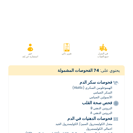
في المنزل
تقرير ذكي
خبير
جمع العينات
استشارة عن بُعد
يحتوي على:
74
الفحوصات المشمولة
فحوصات سكر الدم
الهيموجلوبين السكري (HbA1c)
السكر الصيامي
الأنسولين الصيامي
فحص صحة القلب
البروتين الدهني B
البروتين الدهني A
فحوصات الدهنيات في الدم
معدل الكوليسترول السيئ/ الكوليسترول الجيد
اجمالي الكوليستيرول