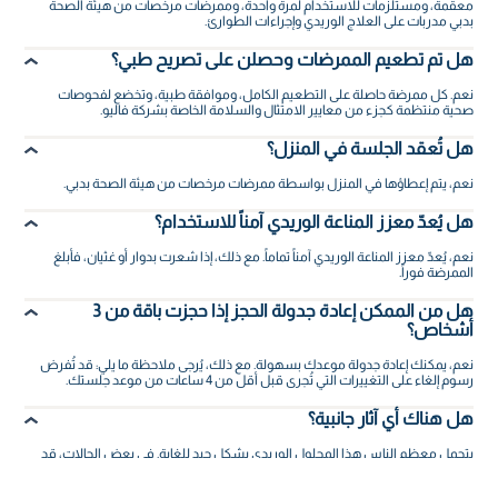
معقمة، ومستلزمات للاستخدام لمرة واحدة، وممرضات مرخصات من هيئة الصحة
بدبي مدربات على العلاج الوريدي وإجراءات الطوارئ.
هل تم تطعيم الممرضات وحصلن على تصريح طبي؟
نعم. كل ممرضة حاصلة على التطعيم الكامل، وموافقة طبية، وتخضع لفحوصات
صحية منتظمة كجزء من معايير الامتثال والسلامة الخاصة بشركة فاليو.
هل تُعقد الجلسة في المنزل؟
نعم، يتم إعطاؤها في المنزل بواسطة ممرضات مرخصات من هيئة الصحة بدبي.
هل يُعدّ معزز المناعة الوريدي آمناً للاستخدام؟
نعم، يُعدّ معزز المناعة الوريدي آمناً تماماً. مع ذلك، إذا شعرت بدوار أو غثيان، فأبلغ
الممرضة فوراً.
هل من الممكن إعادة جدولة الحجز إذا حجزت باقة من 3
أشخاص؟
نعم، يمكنك إعادة جدولة موعدك بسهولة. مع ذلك، يُرجى ملاحظة ما يلي: قد تُفرض
رسوم إلغاء على التغييرات التي تُجرى قبل أقل من 4 ساعات من موعد جلستك.
هل هناك أي آثار جانبية؟
يتحمل معظم الناس هذا المحلول الوريدي بشكل جيد للغاية. في بعض الحالات، قد
تشعر بغثيان خفيف، أو ألم طفيف، أو انزعاج مؤقت في موضع الحقن، ولكن هذه
الأعراض عادة ما تزول بسرعة.