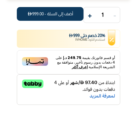
+
-
أضف إلى السلة -
999.00
1
%
20
خصم
حتى
999
استخدم الكود
IVHOME
أو قسم فاتورتك بقيمة
249.75 د.إ
على
4
دفعات بدون رسوم تأخير، متوافقة مع
الشريعة الإسلامية
اعرف أكثر