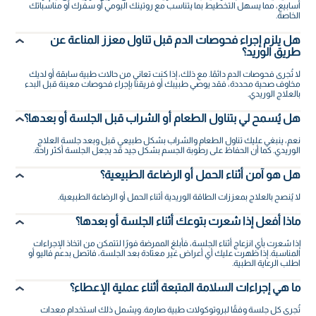
أسابيع، مما يسهل التخطيط بما يتناسب مع روتينك اليومي أو سفرك أو مناسباتك
الخاصة.
هل يلزم إجراء فحوصات الدم قبل تناول معزز المناعة عن
طريق الوريد؟
لا تُجرى فحوصات الدم دائمًا. مع ذلك، إذا كنت تعاني من حالات طبية سابقة أو لديك
مخاوف صحية محددة، فقد يوصي طبيبك أو فريقنا بإجراء فحوصات معينة قبل البدء
بالعلاج الوريدي.
هل يُسمح لي بتناول الطعام أو الشراب قبل الجلسة أو بعدها؟
نعم، ينبغي عليك تناول الطعام والشراب بشكل طبيعي قبل وبعد جلسة العلاج
الوريدي. كما أن الحفاظ على رطوبة الجسم بشكل جيد قد يجعل الجلسة أكثر راحة.
هل هو آمن أثناء الحمل أو الرضاعة الطبيعية؟
لا يُنصح بالعلاج بمعززات الطاقة الوريدية أثناء الحمل أو الرضاعة الطبيعية.
ماذا أفعل إذا شعرت بتوعك أثناء الجلسة أو بعدها؟
إذا شعرت بأي انزعاج أثناء الجلسة، فأبلغ الممرضة فورًا لتتمكن من اتخاذ الإجراءات
المناسبة. إذا ظهرت عليك أي أعراض غير معتادة بعد الجلسة، فاتصل بدعم فاليو أو
اطلب الرعاية الطبية.
ما هي إجراءات السلامة المتبعة أثناء عملية الإعطاء؟
تُجرى كل جلسة وفقًا لبروتوكولات طبية صارمة. ويشمل ذلك استخدام معدات