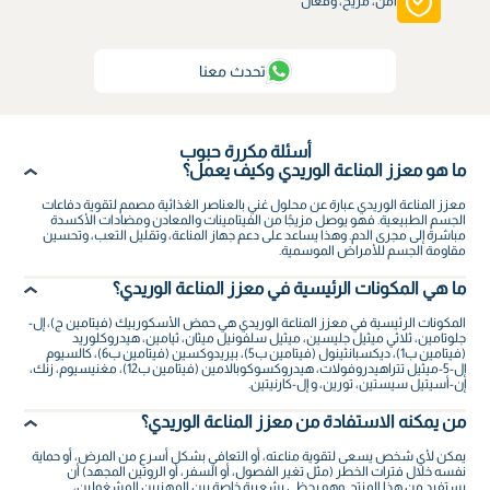
آمن، مريح، وفعّال
تحدث معنا
أسئلة مكررة حبوب
ما هو معزز المناعة الوريدي وكيف يعمل؟
معزز المناعة الوريدي عبارة عن محلول غني بالعناصر الغذائية مصمم لتقوية دفاعات
الجسم الطبيعية. فهو يوصل مزيجًا من الفيتامينات والمعادن ومضادات الأكسدة
مباشرة إلى مجرى الدم. وهذا يساعد على دعم جهاز المناعة، وتقليل التعب، وتحسين
مقاومة الجسم للأمراض الموسمية.
ما هي المكونات الرئيسية في معزز المناعة الوريدي؟
المكونات الرئيسية في معزز المناعة الوريدي هي حمض الأسكوربيك (فيتامين ج)، إل-
جلوتامين، ثلاثي ميثيل جليسين، ميثيل سلفونيل ميثان، ثيامين، هيدروكلوريد
(فيتامين ب1)، ديكسبانثينول (فيتامين ب5)، بيريدوكسين (فيتامين ب6)، كالسيوم
إل-5-ميثيل تتراهيدروفولات، هيدروكسوكوبالامين (فيتامين ب12)، مغنيسيوم، زنك،
إن-أسيتيل سيستين، تورين، و إل-كارنيتين.
من يمكنه الاستفادة من معزز المناعة الوريدي؟
يمكن لأي شخص يسعى لتقوية مناعته، أو التعافي بشكل أسرع من المرض، أو حماية
نفسه خلال فترات الخطر (مثل تغير الفصول، أو السفر، أو الروتين المجهد) أن
يستفيد من هذا المنتج. وهو يحظى بشعبية خاصة بين المهنيين المشغولين،