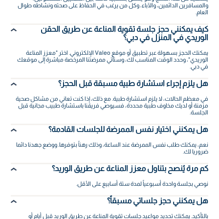
والمسافرين الدائمين، والآباء، وكل من يرغب في الحفاظ على صحته ونشاطه طوال
العام.
كيف يمكنني حجز جلسة تقوية المناعة عن طريق الحقن
الوريدي في المنزل في دبي؟
يمكنك الحجز بسهولة عبر تطبيق أو موقع Valeo الإلكتروني. اختر "معزز المناعة
الوريدي"، وحدد الوقت المناسب لك، وستأتي ممرضتنا المرخصة مباشرة إلى موقعك
في دبي.
هل يلزم إجراء استشارة طبية مسبقة قبل الحجز؟
في معظم الحالات، لا يلزم استشارة طبية. مع ذلك، إذا كنت تعاني من مشاكل صحية
مزمنة أو لديك مخاوف طبية محددة، فسيوصي فريقنا باستشارة طبيب مجانية قبل
الجلسة.
هل يمكنني اختيار نفس الممرضة للجلسات القادمة؟
نعم، يمكنك طلب نفس الممرضة عند الساعة، وذلك رهناً بتوفرها. ووضع جهدنا دائما
ضروريا لك.
كم مرة يُنصح بتناول معزز المناعة عن طريق الوريد؟
نوصي بجلسة واحدة أسبوعياً لمدة ستة أسابيع على الأقل.
هل يمكنني حجز جلساتي مسبقاً؟
بالتأكيد. يمكنك تحديد مواعيد جلسات تقوية المناعة عن طريق الوريد قبل أيام أو