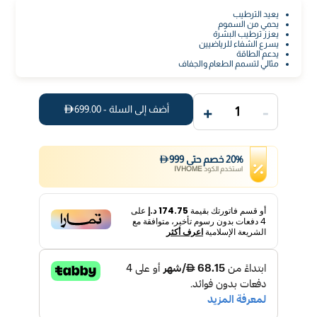
يعيد الترطيب
يحمي من السموم
يعزز ترطيب البشرة
يسرع الشفاء للرياضيين
يدعم الطاقة
مثالي لتسمم الطعام والجفاف
+
-
أضف إلى السلة -
699.00
1
%
20
خصم
حتى
999
استخدم الكود
IVHOME
أو قسم فاتورتك بقيمة
174.75 د.إ
على
4
دفعات بدون رسوم تأخير، متوافقة مع
الشريعة الإسلامية
اعرف أكثر