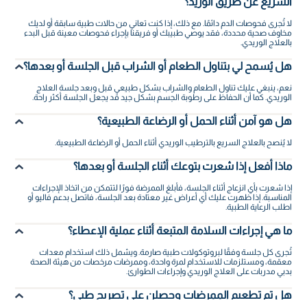
السريع عن طريق الوريد؟
لا تُجرى فحوصات الدم دائمًا. مع ذلك، إذا كنت تعاني من حالات طبية سابقة أو لديك
مخاوف صحية محددة، فقد يوصي طبيبك أو فريقنا بإجراء فحوصات معينة قبل البدء
بالعلاج الوريدي.
هل يُسمح لي بتناول الطعام أو الشراب قبل الجلسة أو بعدها؟
نعم، ينبغي عليك تناول الطعام والشراب بشكل طبيعي قبل وبعد جلسة العلاج
الوريدي. كما أن الحفاظ على رطوبة الجسم بشكل جيد قد يجعل الجلسة أكثر راحة.
هل هو آمن أثناء الحمل أو الرضاعة الطبيعية؟
لا يُنصح بالعلاج السريع بالترطيب الوريدي أثناء الحمل أو الرضاعة الطبيعية.
ماذا أفعل إذا شعرت بتوعك أثناء الجلسة أو بعدها؟
إذا شعرت بأي انزعاج أثناء الجلسة، فأبلغ الممرضة فورًا لتتمكن من اتخاذ الإجراءات
المناسبة. إذا ظهرت عليك أي أعراض غير معتادة بعد الجلسة، فاتصل بدعم فاليو أو
اطلب الرعاية الطبية.
ما هي إجراءات السلامة المتبعة أثناء عملية الإعطاء؟
تُجرى كل جلسة وفقًا لبروتوكولات طبية صارمة. ويشمل ذلك استخدام معدات
معقمة، ومستلزمات للاستخدام لمرة واحدة، وممرضات مرخصات من هيئة الصحة
بدبي مدربات على العلاج الوريدي وإجراءات الطوارئ.
هل تم تطعيم الممرضات وحصلن على تصريح طبي؟