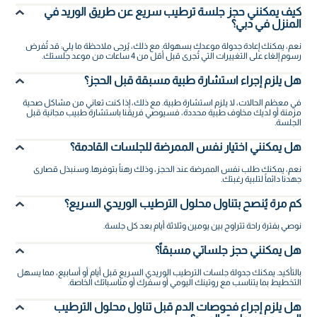
كيف يمكنني حجز جلسة ترطيب سريع عن طريق الوريد في
المنزل في دبي؟
نعم، يمكنك إعادة جدولة موعدك بسهولة. مع ذلك، يُرجى ملاحظة ما يلي: قد تُفرض
رسوم إلغاء على التغييرات التي تُجرى قبل أقل من 4 ساعات من موعد جلستك.
هل يلزم إجراء استشارة طبية مسبقة قبل الحجز؟
في معظم الحالات، لا يلزم استشارة طبية. مع ذلك، إذا كنت تعاني من مشاكل صحية
مزمنة أو لديك مخاوف طبية محددة، فسيوصي فريقنا باستشارة طبيب مجانية قبل
الجلسة.
هل يمكنني اختيار نفس الممرضة للجلسات القادمة؟
نعم، يمكنك طلب نفس الممرضة عند الحجز، وذلك رهناً بتوفرها. وسنبذل قصارى
جهدنا دائماً لتلبية رغبتك.
كم مرة يُنصح بتناول محلول الترطيب الوريدي السريع؟
نوصي بفترة راحة تتراوح بين يومين وثلاثة أيام بعد كل جلسة.
هل يمكنني حجز جلساتي مسبقاً؟
بالتأكيد. يمكنك جدولة جلسات الترطيب الوريدي السريع قبل أيام أو أسابيع، مما يسهل
التخطيط بما يتناسب مع روتينك اليومي أو سفرك أو مناسباتك الخاصة.
هل يلزم إجراء فحوصات الدم قبل تناول محلول الترطيب