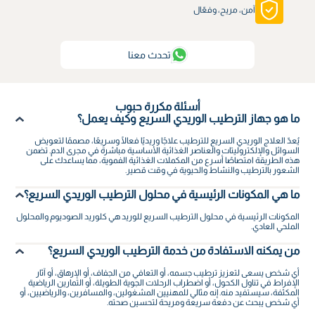
آمن، مريح، وفعّال
تحدث معنا
أسئلة مكررة حبوب
ما هو جهاز الترطيب الوريدي السريع وكيف يعمل؟
يُعدّ العلاج الوريدي السريع للترطيب علاجًا وريديًا فعالًا وسريعًا، مصممًا لتعويض
السوائل والإلكتروليتات والعناصر الغذائية الأساسية مباشرةً في مجرى الدم. تضمن
هذه الطريقة امتصاصًا أسرع من المكملات الغذائية الفموية، مما يساعدك على
الشعور بالترطيب والنشاط والحيوية في وقت قصير.
ما هي المكونات الرئيسية في محلول الترطيب الوريدي السريع؟
المكونات الرئيسية في محلول الترطيب السريع للوريد هي كلوريد الصوديوم والمحلول
الملحي العادي.
من يمكنه الاستفادة من خدمة الترطيب الوريدي السريع؟
أي شخص يسعى لتعزيز ترطيب جسمه، أو التعافي من الجفاف، أو الإرهاق، أو آثار
الإفراط في تناول الكحول، أو اضطراب الرحلات الجوية الطويلة، أو التمارين الرياضية
المكثفة، سيستفيد منه. إنه مثالي للمهنيين المشغولين، والمسافرين، والرياضيين، أو
أي شخص يبحث عن دفعة سريعة ومريحة لتحسين صحته.