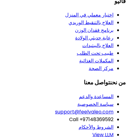
فاليو
اختبار معملي في المنزل
العلاج بالتنقيط الوريدي
برنامج فقدان الوزن
رعاية حديثي الولادة
العلاج بالببتيدات
طبيب تحت الطلب
المكملات الغذائية
مركز الصحة
من نحن
تواصل معنا
المساعدة والدعم
سياسة الخصوصية
support@feelvaleo.com
Call +97148369592
الشروط والأحكام
View LLM