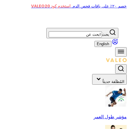
خصم ٢٠٪ على باقات فحص الدم.
استخدم كود VALEO20
بحث
English
المُطلَقة حديثاً
مؤشر طول العمر