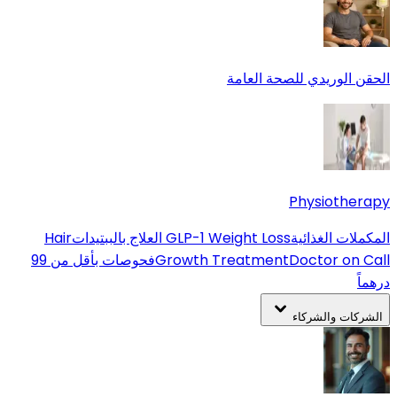
الحقن الوريدي للصحة العامة
Physiotherapy
المكملات الغذائية
GLP-1 Weight Loss
العلاج بالببتيدات
Hair
Doctor on Call
Growth Treatment
فحوصات بأقل من 99
درهماً
الشركات والشركاء