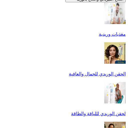
مغذيات وريدية
الحقن الوريدي للجمال والعافية
لحقن الوريدي لللياقة والطاقة