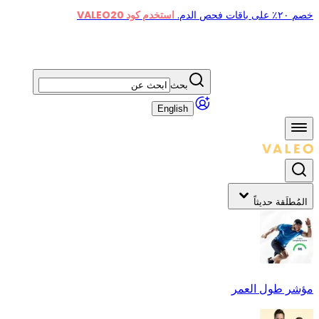
خصم ٢٠٪ على باقات فحص الدم.
استخدم كود VALEO20
بحث
English
المُطلَقة حديثاً
مؤشر طول العمر