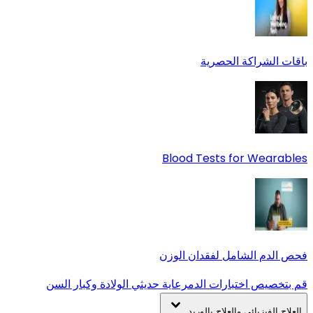
باقات الشراكة الحصرية
Blood Tests for Wearables
فحص الدم الشامل لفقدان الوزن
قم بتخصيص اختبارات الدم
رعاية حديثي الولادة وكبار السن
العلاج الفيزيائي والعلاج بالوريد