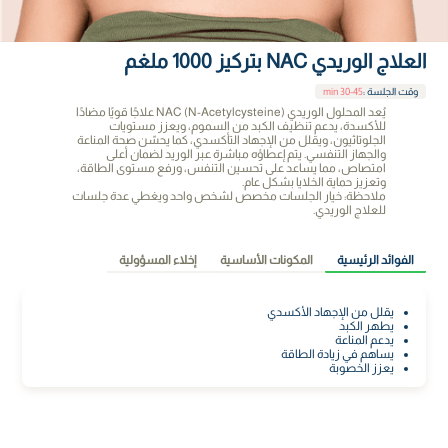
العلاج الوريدي NAC بتركيز 1000 ملغم
وقت الجلسة
:
30-45 min
يُعد المحلول الوريدي NAC (N-Acetylcysteine) علاجًا قويًا مضادًا
للأكسدة، يدعم تنظيف الكبد من السموم، ويعزز مستويات
الجلوتاثيون، ويقلل من الإجهاد التأكسدي، كما يحسّن صحة المناعة
والجهاز التنفسي. يتم إعطاؤه مباشرة عبر الوريد لضمان أعلى
امتصاص، مما يساعد على تحسين التنفس، ورفع مستوى الطاقة،
وتعزيز حماية الخلايا بشكل عام.
ملاحظة: خيار الجلسات مخصص لشخص واحد ويغطي عدة جلسات
للعلاج الوريدي.
الفوائد الرئيسية
المكونات الأساسية
إخلاء المسؤولية
يقلل من الإجهاد الأكسدي
يطهر الكبد
يدعم المناعة
يساهم في زيادة الطاقة
يعزز الخصوبة