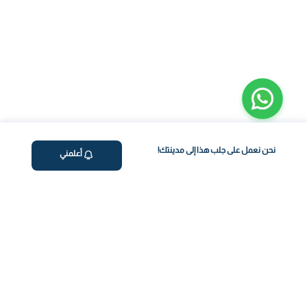
نحن نعمل على جلب هذا إلى مدينتك!
أعلمني
ڤاليو
من نحن
اختبار معملي في المنزل
المساعدة والدعم
العلاج بالتنقيط الوريدي
سياسة الخصوصية
برنامج فقدان الوزن
support@feelvaleo.com
رعاية حديثي الولادة
Call +97148369592
العلاج بالببتيدات
الشروط والأحكام