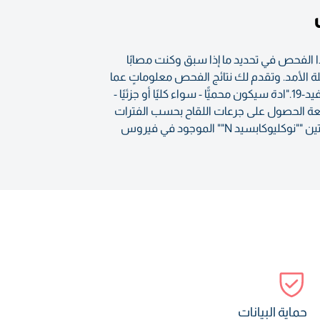
ذا الفحص في تحديد ما إذا سبق وكنت مصابًا
I)، والذي يشير وجوده إلى المناعة الطويلة الأمد. وتقدم لك نتائج الفحص معلوماتٍ عما
إذا كان الدم يحتوي على الأجسام المضادة للغلوبيولين المناعي ج ضد بروتين ""نوكليوكابسيد N"" الموجود في فيروس كوفيد-19."ادة سيكون محميًّا - سواء كليًا أو جزئيًا -
ومتابعة الحصول على جرعات اللقاح بحسب الفترات
المحددة. وتقدم لك نتائج الفحص معلوماتٍ عما إذا كان الدم يحتوي على الأجسام المضادة للغلوبيولين المناعي ج ضد بروتين ""نوكليوكابسيد N"" الموجود في فيروس
حماية البيانات