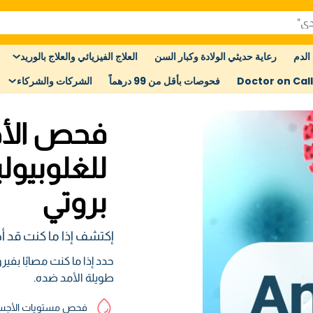
الدم
رعاية حديثي الولادة وكبار السن
العلاج الفيزيائي والعلاج بالوريد
Doctor on Call
فحوصات بأقل من 99 درهماً
الشركات والشركاء
فحص الأج
للغلوبيول
بروتي
إكتشف إذا ما كنت قد أصبت بفيرو
طويلة الأمد ضده.
فحص مستويات الأجسام ا