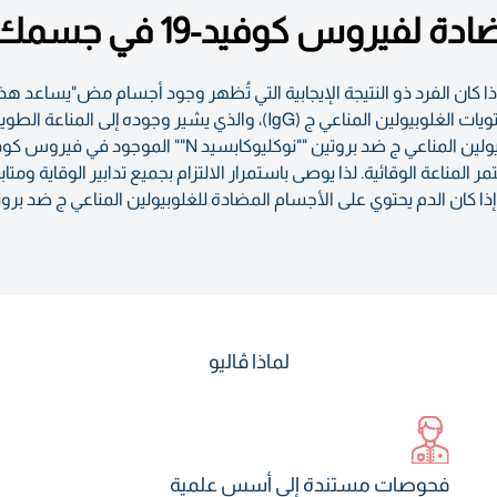
لفيروس كوفيد-19 في جسمك
ذا كان الفرد ذو النتيجة الإيجابية التي تُظهر وجود أجسام مض"يساعد ه
بفيروس كوفيد-19 بشكلٍ طبيعي، ويقيس مستويات الغلوبيولين المناعي ج (gG
ر المناعة الوقائية. لذا يوصى باستمرار الالتزام بجميع تدابير الوقاية 
لماذا ڤاليو
فحوصات مستندة إلى أسس علمية