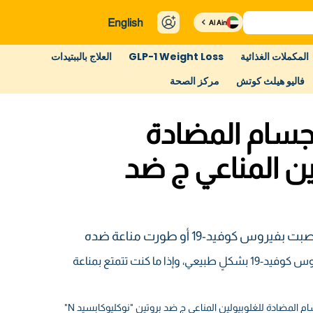
English
Al Ain
المكملات الغذائية
GLP-1 Weight Loss
العلاج بالببتيدات
فاليو هيلث كوتش
مركز الصحة
سام المضادة
ين المناعي ج ضد
س كوفيد-19 أو طورت مناعة ضده
حدد إذا ما كنت مصابًا بفيروس كوفيد-19 بشكلٍ طبيعي، وإذا ما كنت تتمتع بمناعة
لمضادة للغلوبيولين المناعي ج ضد بروتين "نوكليوكابسيد N"