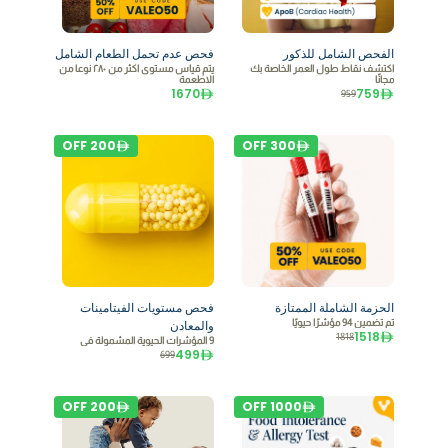
الفحص الشامل للذكور
فحص عدم تحمل الطعام الشامل
اكتشف نقاط طول العمر الخاصة بك
يتم قياس مستوى اكثر من ٢٨٠ نوعا من
مجانًا
الاطعمة
1670
759
959
OFF
200
OFF
300
الحزمة الشاملة الممتازة
فحص مستويات الفيتامينات
تم تضمين 94 مؤشرًا حيويًا
والمعادن
1518
1818
9 المؤشرات الحيوية المشمولة في
499
699
OFF
200
OFF
1000