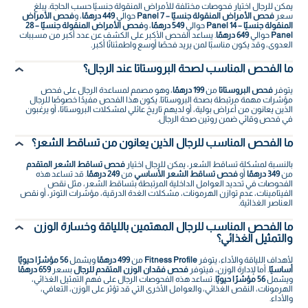
يمكن للرجال اختيار فحوصات مختلفة للأمراض المنقولة جنسيًا حسب الحاجة. يبلغ
سعر
فحص الأمراض المنقولة جنسيًا – 7 Panel
حوالي
449 درهمًا
، و
فحص الأمراض
المنقولة جنسيًا – 14 Panel
حوالي
549 درهمًا
، و
فحص الأمراض المنقولة جنسيًا – 28
Panel
حوالي
649 درهمًا
. يساعد الفحص الأكبر على الكشف عن عدد أكبر من مسببات
العدوى، وقد يكون مناسبًا لمن يريد فحصًا أوسع واطمئنانًا أكبر.
ما الفحص المناسب لصحة البروستاتا عند الرجال؟
يتوفر
فحص البروستاتا
من
199 درهمًا
، وهو مصمم لمساعدة الرجال على فحص
مؤشرات مهمة مرتبطة بصحة البروستاتا. يكون هذا الفحص مفيدًا خصوصًا للرجال
الذين يعانون من أعراض بولية، أو لديهم تاريخ عائلي لمشكلات البروستاتا، أو يرغبون
في فحص وقائي ضمن روتين صحة الرجال.
ما الفحص المناسب للرجال الذين يعانون من تساقط الشعر؟
بالنسبة لمشكلة تساقط الشعر، يمكن للرجال اختيار
فحص تساقط الشعر المتقدم
من
349 درهمًا
أو
فحص تساقط الشعر الأساسي
من
249 درهمًا
. قد تساعد هذه
الفحوصات في تحديد العوامل الداخلية المرتبطة بتساقط الشعر، مثل نقص
الفيتامينات، عدم توازن الهرمونات، مشكلات الغدة الدرقية، مؤشرات التوتر، أو نقص
العناصر الغذائية.
ما الفحص المناسب للرجال المهتمين باللياقة وخسارة الوزن
والتمثيل الغذائي؟
لأهداف اللياقة والأداء، يتوفر
Fitness Profile
من
499 درهمًا
ويشمل
56 مؤشرًا حيويًا
أساسيًا
. أما لإدارة الوزن، فيتوفر
فحص فقدان الوزن المتقدم للرجال
بسعر
659 درهمًا
ويشمل
56 مؤشرًا حيويًا
. تساعد هذه الفحوصات الرجال على فهم التمثيل الغذائي،
الهرمونات، النقص الغذائي، والعوامل الأخرى التي قد تؤثر على الوزن، التعافي،
والأداء.