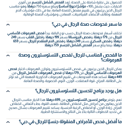
للحصول على نظرة شاملة على الصحة، يُعد
الفحص الشامل للجسم
من أقوى
الخيارات، حيث يشمل 100+
مؤشرًا حيويًا أساسيًا
ويبلغ سعره 750
درهمًا
. وهو مناسب
للرجال الذين يرغبون في تقييم مفصل للصحة العامة، بما في ذلك مؤشرات الدم
المهمة، وظائف الأعضاء، الفيتامينات، المعادن، ومؤشرات الصحة الوقائية.
ما سعر فحوصات صحة الرجال في دبي؟
تختلف أسعار فحوصات صحة الرجال حسب نوع الباقة. يبدأ
فحص الهرمونات الأساسي
للرجال
من
179 درهمًا
، و
فحص البروستاتا
بسعر
199 درهمًا
، و
تحليل القلب
بسعر
249
درهمًا
، و
فحص السكري
بسعر
249 درهمًا
، و
فحص الدم المتقدم للرجال
بسعر
659
درهمًا
، بينما يبلغ سعر
الفحص الشامل للجسم 759 درهمًا
.
ما الفحص المناسب للرجال لفحص التستوستيرون وصحة
الهرمونات؟
يمكن للرجال الذين يرغبون في فحص التستوستيرون وتوازن الهرمونات اختيار
فحص
الهرمونات الأساسي للرجال
من
179 درهمًا
أو
فحص الهرمونات الشامل للرجال
من
449 درهمًا
. تساعد هذه الفحوصات في تقييم الهرمونات الذكورية المهمة التي قد تؤثر
على الطاقة، المزاج، قوة العضلات، الوزن، النوم، الخصوبة، والصحة العامة.
هل يوجد برنامج لتحسين التستوستيرون للرجال؟
نعم، يتوفر
برنامج تحسين التستوستيرون
من
699 درهمًا
. هذا الخيار مناسب للرجال
الذين يعانون من أعراض مثل انخفاض الطاقة، ضعف القوة، بطء التعافي، انخفاض
المزاج، زيادة الوزن، أو انخفاض الرغبة الجنسية. يساعد تقييم الهرمونات بشكل صحيح
في تحديد الخطوات التالية بناءً على النتائج والاستشارة الطبية.
ما أفضل فحص للأمراض المنقولة جنسيًا للرجال في دبي؟