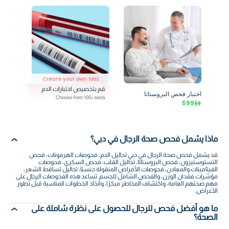
Create your own test
قم بتخصيص اختبارات الدم
اختبار فحص البروستاتا
Choose from 100+ tests
599
ماذا يشمل فحص صحة الرجال في دبي؟
قد يشمل فحص صحة الرجال في دبي تحاليل الدم، فحوصات الهرمونات، فحص
التستوستيرون، فحص البروستاتا، تحاليل القلب، فحص السكري، فحوصات
الفيتامينات والمعادن، فحوصات الأمراض المنقولة جنسيًا، تحاليل تساقط الشعر،
مؤشرات فقدان الوزن، والفحص الشامل للجسم. تساعد هذه الفحوصات الرجال على
فهم صحتهم العامة، واكتشاف المخاطر مبكرًا، واتخاذ الخطوات المناسبة قبل تطور
الأعراض.
ما هو أفضل فحص للرجال للحصول على نظرة شاملة على
الصحة؟