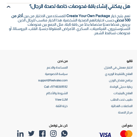
هل يمكنني إنشاء باقة فحوصات خاصة لصحة الرجال؟
نعم، يتيح خيار
Create Your Own Package
للمستخدمين الاختيار من بين
أكثر من
500 فحص
حسب احتياجاتهم الصحية الشخصية. هذا الخيار مناسب للرجال الذين
يريدون فحصًا صحيًا مخصصًا بدلًا من باقة ثابتة، مثل الجمع بين فحوصات
التستوستيرون، الفيتامينات، السكري، الأمراض المنقولة جنسيًا، القلب، البروستاتا، أو
فحوصات تساقط الشعر.
ڤاليو
من نحن
اختبار معملي في المنزل
المساعدة والدعم
العلاج بالتنقيط الوريدي
سياسة الخصوصية
برنامج فقدان الوزن
support@feelvaleo.com
رعاية حديثي الولادة
Call +97148369592
العلاج بالببتيدات
الشروط والأحكام
طبيب تحت الطلب
View LLM
المكملات الغذائية
خزنة الثقة
مركز الصحة
دفع آمن
كن على تواصل