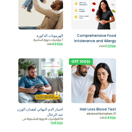
Comprehensive Food
الهرمونات الذكورة
Intolerance and Allergy
7 مؤشرات حيوية أساسية
499
699
1120
Test
2120
OFF
100
Hair Loss Blood Test
اختبار الدم النهائي لفقدان الوزن
25 advanced biomarkers
عند الرجال
449
549
56 المؤشرات الحيوية المشمولة في
1059