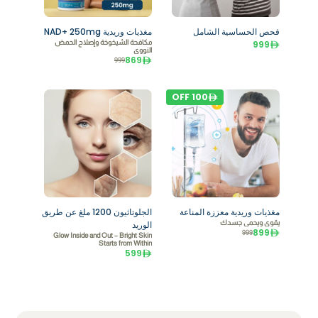
فحص الحساسية الشامل
مغذيات وريدية NAD+ 250mg
999
مكافحة الشيخوخة وإصلاح الحمض
النووي
869
999
OFF
100
مغذيات وريدية معززة المناعة
الجلوتاثيون 1200 ملغ عن طريق
يقوي ويحمي جسدك
الوريد
899
999
Glow Inside and Out – Bright Skin
Starts from Within
599