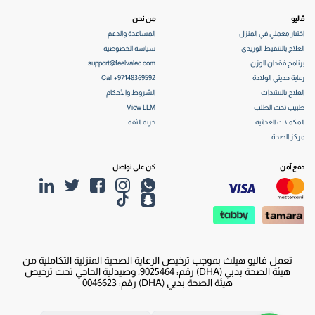
ڤاليو
من نحن
اختبار معملي في المنزل
المساعدة والدعم
العلاج بالتنقيط الوريدي
سياسة الخصوصية
برنامج فقدان الوزن
support@feelvaleo.com
رعاية حديثي الولادة
Call +97148369592
العلاج بالببتيدات
الشروط والأحكام
طبيب تحت الطلب
View LLM
المكملات الغذائية
خزنة الثقة
مركز الصحة
دفع آمن
كن على تواصل
تعمل فاليو هيلث بموجب ترخيص الرعاية الصحية المنزلية التكاملية من
هيئة الصحة بدبي (DHA) رقم: 9025464، وصيدلية الحاجي تحت ترخيص
هيئة الصحة بدبي (DHA) رقم: 0046623