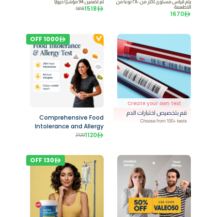
يتم قياس مستوى اكثر من ٢٨٠ نوعا من
تم تضمين 94 مؤشرًا حيويًا
الاطعمة
1518
1818
1670
OFF
1000
Create your own test
قم بتخصيص اختبارات الدم
Comprehensive Food
Choose from 100+ tests
Intolerance and Allergy
1120
Test
2120
OFF
130