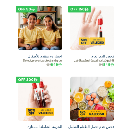
OFF
50
OFF
150
فحص الدم العام
اختبار دم متقدم للأطفال
49 المؤشرات الحيوية المشمولة في
Detect, prevent, protect and grow
649
849
699
999
OFF
300
فحص عدم تحمل الطعام الشامل
الحزمة الشاملة الممتازة