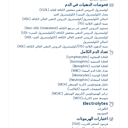
فحوصات الدهنيات في الدم
كوليسترول البروتين الدهني منخفض الكثافة للغاية (VLDL)
معدل الكوليسترول السيئ/ الكوليسترول الجيد
اجمالي الكوليستيرول/كوليستيرول البروتين الدهني العالي الكثافة (HDL)
نسبة الدهون الثلاثية (TG)
مستوى البروتين الدهني غير مرتفع الكثافة (Non-HDL Cholesterol)
كوليستيرول البروتين الدهني منخفض الكثافة (الكوليستيرول السيء-LDL)
كوليستيرول البروتين الدهني العالي الكثافة (الكوليستيرول الجيد-HDL)
اجمالي الكوليستيرول
نسبة الدهون الثلاثية (TG)/كوليستيرول البروتين الدهني العالي الكثافة (HDL)
تعداد الدم الكامل
الخلايا اللمفاوية (Lymphocytes)
الخلايا الحمضية (Eosinophils)
الخلايا القاعدية (Basophils)
تعداد خلايا الدم البيضاء (WBC)
الخلايا الوحيدة (Monocytes)
الخلايا المتعادلة (Neutrophils)
تحليل هيموجلوبين الكرية الوسطي (MCH)
تعداد الصفيحات الدموية (البلاكيت)
تركيز الهيموجلوبين الكريوي الوسطي (MCHC)
متوسط حجم الكريات(MCV)
Electrolytes
الكلورايد
الصوديوم
اختبارات الهرمونات
هرمون المحفز للجريب (FSH)