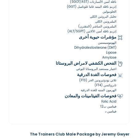
ناقلة أمين الأسبارتات (SGOT/AST)
إنزيم ناقلة الببتيد غاما غلوتاميل (GGT)
الجلوبيولين
تحليل البروتين الكلي
البيليروبين الكلي
البيليروبين المباشر (المقترن)
إنزيم ناقلة أمين الألانين (ALT/SGPT)
مؤشرات حيوية أخرى
الهوموسيستين
Dihydrotestosterone (DHT)
Lipase
Amylase
الفحص الكشفي لامراض البروستاتا
اختبار مستضد البروستاتا النوعي
فحوصات الغدة الدرقية
ثلاثي يودوثيرونين الحر (FT3)
ثايروكسن (FT4)
الهرمون المنبه للغدة الدرقية
فحوصات الفيتامينات والمعادن
Folic Acid
فيتامين ب12
فيتامين د
The Trainers Club Male Package by Jeremy Gwyer