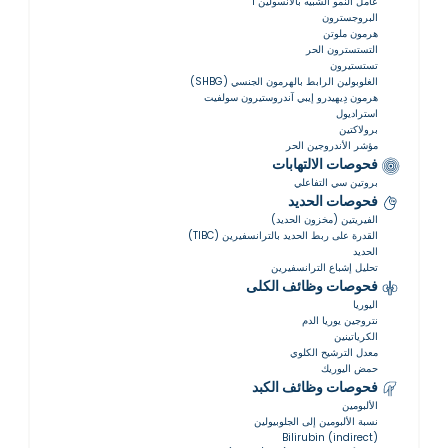
عامل النمو الشبيه بالأنسولين 1
البروجسترون
هرمون ملوتن
التستسترون الحر
تستستيرون
الغلوبولين الرابط بالهرمون الجنسي (SHBG)
هرمون دِيهيدرو إيبي آندروستيرون سولفيت
استراديول
برولاكتين
مؤشر الأندروجين الحر
فحوصات الالتهابات
بروتين سي التفاعلي
فحوصات الحديد
الفيريتين (مخزون الحديد)
القدرة على ربط الحديد بالترانسفيرين (TIBC)
الحديد
تحليل إشباع الترانسفيرين
فحوصات وظائف الكلى
اليوريا
نتروجين يوريا الدم
الكرياتينين
معدل الترشيح الكلوي
حمض اليوريك
فحوصات وظائف الكبد
الألبومين
نسبة الألبومين إلى الجلوبيولين
Bilirubin (indirect)