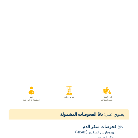
في المنزل
تقرير ذكي
خبير
جمع العينات
استشارة عن بُعد
يحتوي على:
65
الفحوصات المشمولة
فحوصات سكر الدم
الهيموجلوبين السكري (HbA1c)
السكر الصيامي