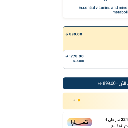
Essential vitamins and miner
metaboli
899.00
1778.00
1798.00
الآن
-
899.00
%
20
خصم
حتى
999
استخدم الكود
IVHOME
2 د.إ
على
4
توافقة مع