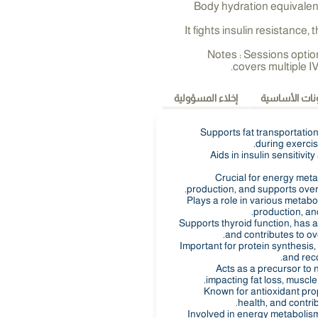
Body hydration equivalent
It fights insulin resistance, 
Notes : Sessions optio
covers multiple I
نات الأساسية
إخلاء المسؤولية
Supports fat transportation,
during exercis
Aids in insulin sensitivit
Crucial for energy meta
production, and supports overa
Plays a role in various metab
production, an
Supports thyroid function, has a
and contributes to ove
Important for protein synthesis
and reco
Acts as a precursor to ni
impacting fat loss, muscle
Known for antioxidant prop
health, and contrib
Involved in energy metabolism,