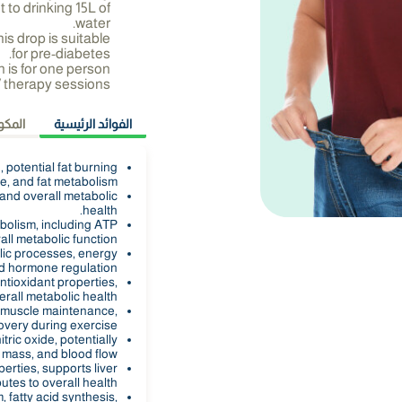
 to drinking 15L of
water.
this drop is suitable
for pre-diabetes.
n is for one person
V therapy sessions.
الفوائد الرئيسية
المكو
 potential fat burning
e, and fat metabolism.
y and overall metabolic
health.
bolism, including ATP
ll metabolic function.
olic processes, energy
d hormone regulation.
ntioxidant properties,
rall metabolic health.
, muscle maintenance,
very during exercise.
tric oxide, potentially
 mass, and blood flow.
erties, supports liver
utes to overall health.
 fatty acid synthesis,