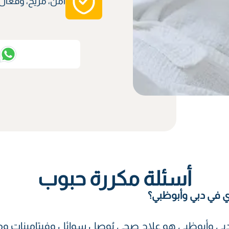
آمن، مريح، وفعّال
ت
أسئلة مكررة حبوب
ي في دبي وأبوظبي؟
دبي وأبوظبي هو علاج صحي يُوصل سوائل وفيتامينات ومع