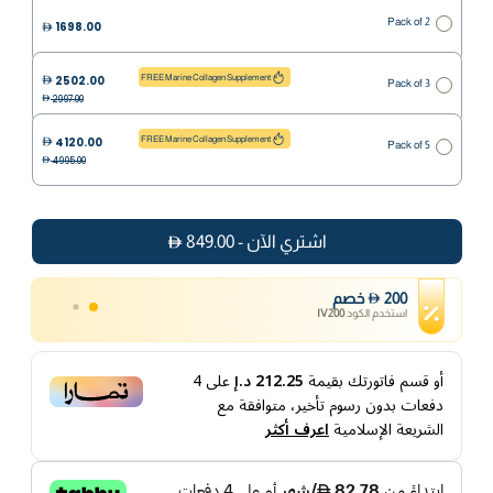
Pack of 2
1698.00
2502.00
FREE Marine Collagen Supplement
Pack of 3
2997.00
4120.00
FREE Marine Collagen Supplement
Pack of 5
4995.00
اشتري الآن
-
849.00
200
خصم
استخدم الكود
IV200
أو قسم فاتورتك بقيمة
212.25 د.إ
على
4
دفعات بدون رسوم تأخير، متوافقة مع
الشريعة الإسلامية
اعرف أكثر