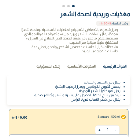
مغذيات وريدية لصحة الشعر
وقت الجلسة
:
30-45 min
يعزز شعرك بالأحماض الأمينية والمغذيات الأساسية ليمنحك شعرًا
مجددًا، يقلل تساقط الشعر ويزيد من سمكه ولمعانه والنمو الذي
يستحقه. علاج مرخص من هيئة الصحة الدبي للعلاج في المنزل +
استشارة طبية مجانية مع الطبيب.
ملاحظات: خيار الجلسات مخصص لشخص واحد ويغطي عدة
جلسات علاجية عبر الوريد.
الفوائد الرئيسية
المكونات الأساسية
إخلاء المسؤولية
يقلل من التجعد والجفاف
يحسن تكوين الكولاجين ويعزز ترطيب البشرة
يعزز نمو خلايا الشعر الجديدة
يزيد من إنتاج الخلايا للحصول على بشرة وشعر وأظافر صحية.
يقلل من خطر التهاب فروة الرأس
Standard - 500 ml
849.00
1
+
-