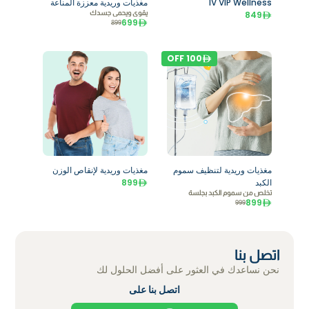
IV VIP Wellness
مغذيات وريدية معززة المناعة
849
يقوي ويحمي جسدك
699
899
OFF
100
مغذيات وريدية لتنظيف سموم
مغذيات وريدية لإنقاص الوزن
الكبد
899
تخلص من سموم الكبد بجلسة
899
999
اتصل بنا
نحن نساعدك في العثور على أفضل الحلول لك
اتصل بنا على