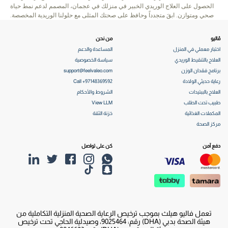
الحصول على العلاج الوريدي الخبير في منزلك في عجمان، المصمم لدعم نمط حياة
صحي ومتوازن. ابقَ متجدداً وحافظ على صحتك المثلى مع حلولنا الوريدية المخصصة.
ڤاليو
من نحن
اختبار معملي في المنزل
المساعدة والدعم
العلاج بالتنقيط الوريدي
سياسة الخصوصية
برنامج فقدان الوزن
support@feelvaleo.com
رعاية حديثي الولادة
Call +97148369592
العلاج بالببتيدات
الشروط والأحكام
طبيب تحت الطلب
View LLM
المكملات الغذائية
خزنة الثقة
مركز الصحة
دفع آمن
كن على تواصل
تعمل فاليو هيلث بموجب ترخيص الرعاية الصحية المنزلية التكاملية من
هيئة الصحة بدبي (DHA) رقم: 9025464، وصيدلية الحاجي تحت ترخيص