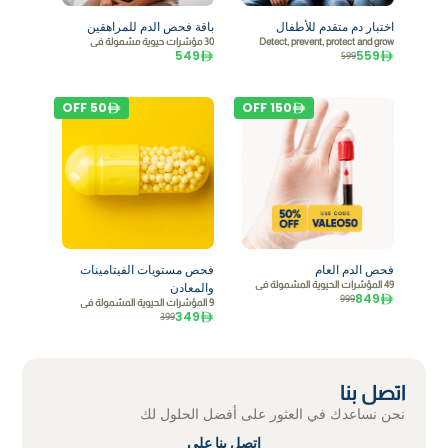
اختبار دم متقدم للأطفال
باقة فحص الدم للمراهقين
Detect, prevent, protect and grow
30 مؤشرات حيوية مشمولة في
549
559
599
OFF
50
OFF
150
فحص الدم العام
فحص مستويات الفيتامينات
49 المؤشرات الحيوية المشمولة في
والمعادن
849
999
9 المؤشرات الحيوية المشمولة في
349
399
اتصل بنا
نحن نساعدك في العثور على أفضل الحلول لك
اتصل بنا على