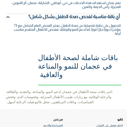
نعم، يمكن استهداف هذه الخدمات في دبي، أبوظبي، الشارقة، عجمان، أم القيوين،
الفجيرة، رأس الخيمة، والعين.
أي باقة مناسبة لفحص صحة الطفل بشكل شامل؟
للحصول على نظرة تفصيلية عن صحة الطفل، يعتبر الفحص العام الشامل مع 73
مؤشرًا حيويًا خيارًا قويًا. أما لدعم النمو والوقاية، ففحص الأطفال المتقدم مناسب
أيضًا.
باقات شاملة لصحة الأطفال
في عجمان للنمو والمناعة
والعافية
اختر باقات صحة الأطفال في عجمان لدعم النمو، والمناعة، والتغذية، والطاقة،
والرعاية الوقائية. مع زيارات طبيب الأطفال المنزلية، وفحوصات الدم، وفحص
الفيتامينات، وباقات المراهقين، تجعل فاليو هيلث الرعاية أسهل.
ڤاليو
من نحن
اختبار معملي في المنزل
المساعدة والدعم