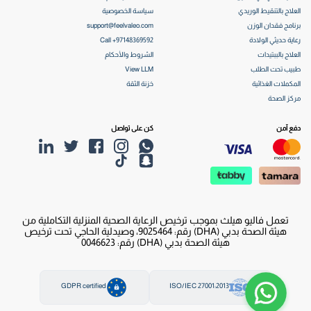
العلاج بالتنقيط الوريدي
سياسة الخصوصية
برنامج فقدان الوزن
support@feelvaleo.com
رعاية حديثي الولادة
Call +97148369592
العلاج بالببتيدات
الشروط والأحكام
طبيب تحت الطلب
View LLM
المكملات الغذائية
خزنة الثقة
مركز الصحة
دفع آمن
كن على تواصل
تعمل فاليو هيلث بموجب ترخيص الرعاية الصحية المنزلية التكاملية من
هيئة الصحة بدبي (DHA) رقم: 9025464، وصيدلية الحاجي تحت ترخيص
هيئة الصحة بدبي (DHA) رقم: 0046623
GDPR certified
ISO/IEC 27001:2013