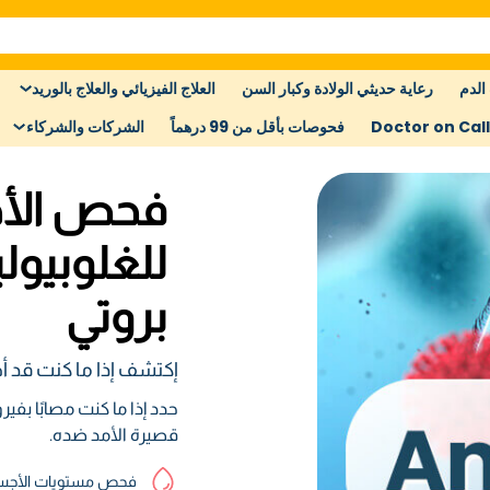
الدم
رعاية حديثي الولادة وكبار السن
العلاج الفيزيائي والعلاج بالوريد
Doctor on Call
فحوصات بأقل من 99 درهماً
الشركات والشركاء
فحص الأج
للغلوبيول
بروتي
إكتشف إذا ما كنت قد أصبت بفيرو
قصيرة الأمد ضده.
فحص مستويات الأجسام ا