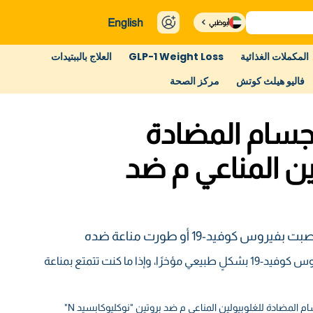
English
أبوظبي
المكملات الغذائية
GLP-1 Weight Loss
العلاج بالببتيدات
فاليو هيلث كوتش
مركز الصحة
سام المضادة
ين المناعي م ضد
س كوفيد-19 أو طورت مناعة ضده
حدد إذا ما كنت مصابًا بفيروس كوفيد-19 بشكلٍ طبيعي مؤخرًا، وإذا ما كنت تتمتع بمناعة
لمضادة للغلوبيولين المناعي م ضد بروتين "نوكليوكابسيد N"