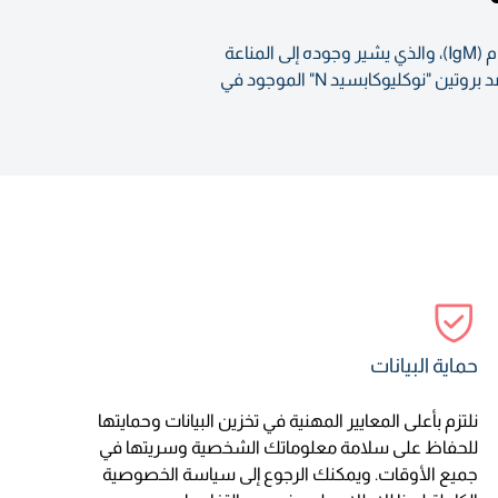
يساعد هذا الفحص في تحديد ما إذا سبق وكنت مصابًا بفيروس كوفيد-19 مؤخرًا، ويقيس مستويات الغلوبيولين المناعي م (IgM)، والذي يشير وجوده إلى المناعة
القصيرة الأمد. وتقدم لك نتائج الفحص معلوماتٍ عما إذا كان الدم يحتوي على الأجسام المضادة للغلوبيولين المناعي م ضد بروتين "نوكليوكابسيد N" الموجود في
حماية البيانات
نلتزم بأعلى المعايير المهنية في تخزين البيانات وحمايتها
للحفاظ على سلامة معلوماتك الشخصية وسريتها في
جميع الأوقات. ويمكنك الرجوع إلى سياسة الخصوصية