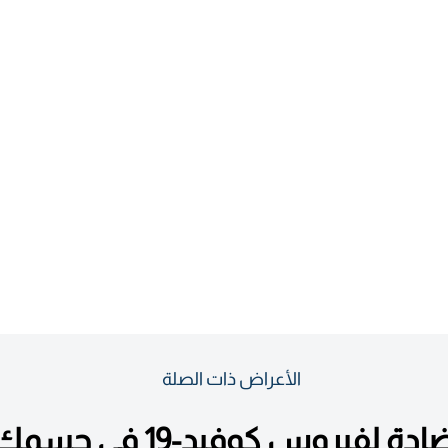
الأعراض ذات الصلة
لفيروس كوفيد-19 في جسمك