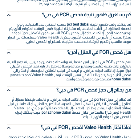
العينة، يتم إرسالها إلى المختبر، ثم تتم مشاركة النتيجة عند توفرها.
كم يستغرق ظهور نتيجة فحص PCR في دبي؟
قد يختلف وقت ظهور نتيجة
pcr test dubai
حسب المختبر، عدد الطلبات، ونوع
الخدمة المختارة. في أغلب الحالات، يتم مشاركة النتيجة ضمن الوقت المتوقع الذي يتم
توضيحه عند الحجز. إذا كنت بحاجة إلى فحص PCR للسفر، فمن الأفضل حجز الموعد
مبكرًا لتجنب أي تأخير في اللحظات الأخيرة. يمكن لـ Valeo Health مساعدتك في اختيار
موعد مناسب وتقديم الإرشادات حسب احتياجك للسفر أو الفحص الطبي.
هل فحص PCR في المنزل آمن؟
نعم، فحص PCR في المنزل آمن عندما يتم بواسطة مختصين مدربين. يتم جمع العينة
باتباع إجراءات طبية مناسبة ومعايير نظافة وسلامة خلال الزيارة. يُعد الفحص المنزلي
خيارًا مفيدًا إذا كانت لديك أعراض، أو ترغب في تجنب الأماكن المزدحمة، أو تحتاج إلى
فحص أكثر من فرد من العائلة في نفس الوقت. توفر Valeo Health خدمات
pcr at
home dubai
بطريقة موثوقة ومريحة وآمنة.
من يحتاج إلى حجز فحص PCR في دبي؟
قد تحتاج إلى حجز
pcr test
في دبي إذا كانت لديك أعراض، أو خالطت شخصًا مصابًا، أو
تحتاج إلى الفحص لأغراض السفر، العمل، المدرسة، التصريح الطبي، أو للاطمئنان قبل
مقابلة العائلة أو الزملاء. وإذا كان الذهاب إلى العيادة صعبًا أو غير مريح، فإن Valeo
Health توفر خيارًا مناسبًا من خلال خدمة
pcr at home dubai
، حيث يمكنك إجراء
الفحص من الموقع الذي يناسبك.
لماذا تختار Valeo Health لفحص PCR في دبي؟
تجعل
Valeo Health
حجز فحص PCR في دبي أكثر سهولة وراحة. يمكنك حجز خدمة