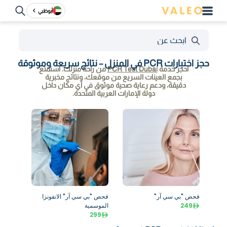
أبوظبي
حجز اختبارات PCR في المنزل – نتائج سريعة وموثوقة
احجز خدمة
PCR Test Dubai
من راحة منزلك. استمتع
بجمع العينات السريع من موقعك، ونتائج مخبرية
دقيقة، ودعم رعاية صحية موثوق في أي مكان داخل
دولة الإمارات العربية المتحدة.
فحص "بي سي آر"
فحص "بي سي آر" الانفونزا
249
الموسمية
299