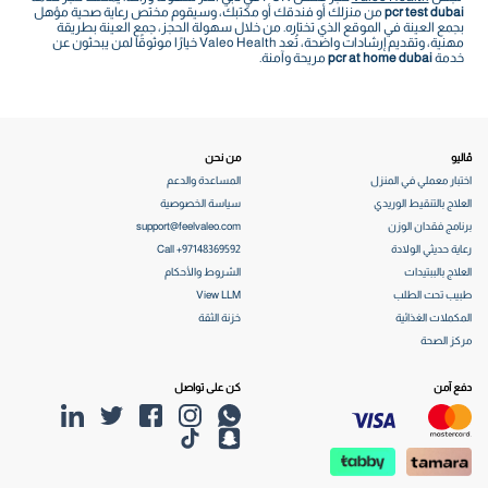
pcr test dubai
من منزلك أو فندقك أو مكتبك، وسيقوم مختص رعاية صحية مؤهل
بجمع العينة في الموقع الذي تختاره. من خلال سهولة الحجز، جمع العينة بطريقة
مهنية، وتقديم إرشادات واضحة، تُعد Valeo Health خيارًا موثوقًا لمن يبحثون عن
خدمة
pcr at home dubai
مريحة وآمنة.
ڤاليو
من نحن
اختبار معملي في المنزل
المساعدة والدعم
العلاج بالتنقيط الوريدي
سياسة الخصوصية
برنامج فقدان الوزن
support@feelvaleo.com
رعاية حديثي الولادة
Call +97148369592
العلاج بالببتيدات
الشروط والأحكام
طبيب تحت الطلب
View LLM
المكملات الغذائية
خزنة الثقة
مركز الصحة
دفع آمن
كن على تواصل