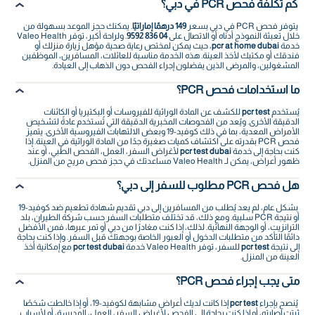
كم تكلفة فحص PCR في دبي؟
يتوفر فحص PCR في دبي بسعر
149 درهمًا إماراتيًا
. يمكنك حجز الموعد بسهولة من
خلال تعبئة النموذج أدناه أو الاتصال على
04 836 9592
. ولراحة أكبر، توفر Valeo Health
خدمة
pcr at home dubai
، حيث يمكن لمختص رعاية صحية مؤهل زيارة منزلك أو
فندقك أو مكتبك لأخذ العينة. هذه الخدمة مناسبة للعائلات، المسافرين، الموظفين
المشغولين، والمرضى الذين يفضلون إجراء الفحص دون الذهاب إلى العيادة.
ما استخدامات فحص PCR؟
يُستخدم
pcr test
للكشف عن المادة الوراثية للفيروسات أو البكتيريا أو الكائنات
الدقيقة الأخرى. ويُعد من الفحوصات المخبرية الدقيقة التي تُستخدم عادةً لتشخيص
الأمراض المعدية، بما في ذلك كوفيد-19 وبعض الالتهابات الفيروسية الأخرى. يتميز
فحص PCR بقدرته على اكتشاف كميات صغيرة جدًا من المادة الوراثية في العينة. إذا
كنت بحاجة إلى خدمة
pcr test dubai
لأغراض السفر، العمل، الفحص الطبي، أو عند
ظهور أعراض، يمكن لـ Valeo Health مساعدتك في حجز فحص مريح من المنزل.
هل فحص PCR مطلوب للسفر إلى دبي؟
بشكل عام، لم يعد يُطلب من المسافرين إلى دبي تقديم شهادة تطعيم ضد كوفيد-19
أو نتيجة PCR سلبية. ومع ذلك، قد تختلف متطلبات السفر حسب شركة الطيران، بلد
الترانزيت، أو الوجهة النهائية. لذلك، إذا كنت مغادرًا من دبي أو تمر عبرها، فمن الأفضل
دائمًا التأكد من متطلبات الدخول أو العبور الخاصة بوجهتك قبل السفر. وإذا كنت بحاجة
إلى نتيجة
pcr test
للسفر، توفر Valeo Health خدمة
pcr test dubai
مع إمكانية أخذ
العينة من المنزل.
متى يجب إجراء فحص PCR؟
يُنصح بإجراء
pcr test
إذا كانت لديك أعراض مشابهة لكوفيد-19، أو إذا خالطت شخصًا
ثبتت إصابته، أو إذا كنت بحاجة إلى الفحص لأغراض السفر، العمل، المدرسة، أو لأسباب