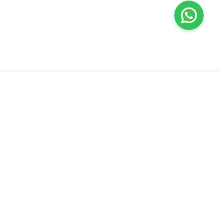
ڤاليو
من نحن
اختبار معملي في المنزل
المساعدة والدعم
العلاج بالتنقيط الوريدي
سياسة الخصوصية
برنامج فقدان الوزن
support@feelvaleo.com
رعاية حديثي الولادة
Call +97148369592
العلاج بالببتيدات
الشروط والأحكام
طبيب تحت الطلب
View LLM
المكملات الغذائية
خزنة الثقة
مركز الصحة
دفع آمن
كن على تواصل